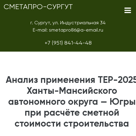
СМЕТАПРО-СУРГУТ
г. Сургут, ул. Индустриальная 34
E-mail: smetapro86@a-email.ru
+7 (951) 841-44-48
Анализ применения ТЕР-202
Ханты-Мансийского
автономного округа — Югры
при расчёте сметной
стоимости строительства