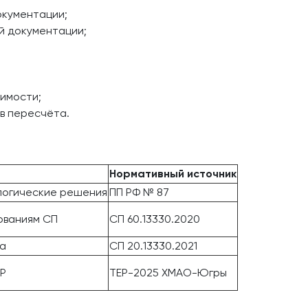
окументации;
й документации;
оимости;
в пересчёта.
Нормативный источник
ологические решения
ПП РФ № 87
ованиям СП
СП 60.13330.2020
та
СП 20.13330.2021
ЕР
ТЕР-2025 ХМАО-Югры