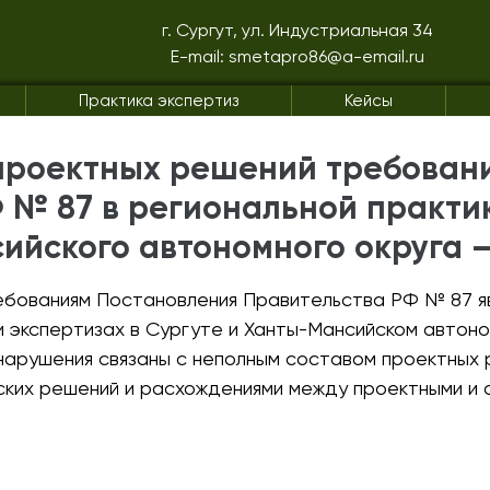
г. Сургут, ул. Индустриальная 34
E-mail: smetapro86@a-email.ru
Практика экспертиз
Кейсы
 проектных решений требован
 № 87 в региональной практи
ийского автономного округа 
бованиям Постановления Правительства РФ № 87 яв
 экспертизах в Сургуте и Ханты-Мансийском автоно
 нарушения связаны с неполным составом проектных
ких решений и расхождениями между проектными и 