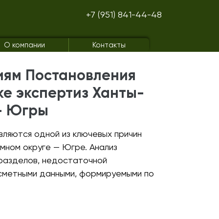
+7 (951) 841-44-48
О компании
Контакты
иям Постановления
ке экспертиз Ханты-
— Югры
ляются одной из ключевых причин
мном округе — Югре. Анализ
 разделов, недостаточной
сметными данными, формируемыми по