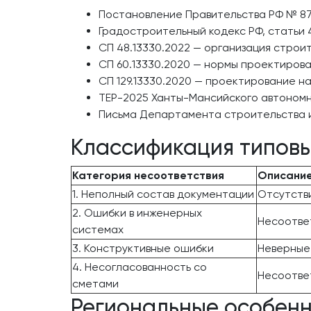
Постановление Правительства РФ № 87
Градостроительный кодекс РФ, статьи
СП 48.13330.2022 — организация строи
СП 60.13330.2020 — нормы проектирова
СП 129.13330.2020 — проектирование н
ТЕР-2025 Ханты-Мансийского автономн
Письма Департамента строительства 
Классификация типовы
Категория несоответствия
Описани
1. Неполный состав документации
Отсутств
2. Ошибки в инженерных
Несоотве
системах
3. Конструктивные ошибки
Неверные 
4. Несогласованность со
Несоотве
сметами
Региональные особен