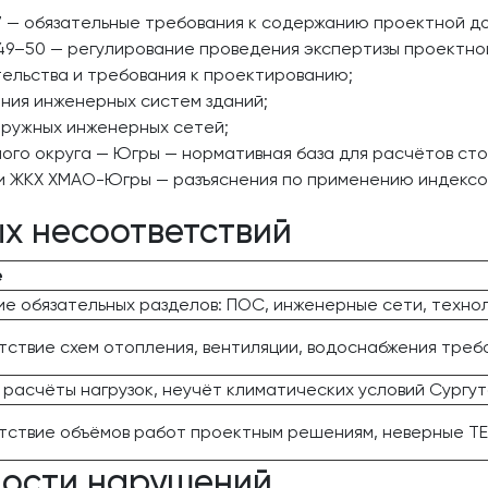
 — обязательные требования к содержанию проектной д
 49–50 — регулирование проведения экспертизы проектно
тельства и требования к проектированию;
ния инженерных систем зданий;
аружных инженерных сетей;
ого округа — Югры — нормативная база для расчётов ст
и ЖКХ ХМАО-Югры — разъяснения по применению индексо
х несоответствий
е
ие обязательных разделов: ПОС, инженерные сети, техн
тствие схем отопления, вентиляции, водоснабжения треб
расчёты нагрузок, неучёт климатических условий Сургу
тствие объёмов работ проектным решениям, неверные Т
ности нарушений