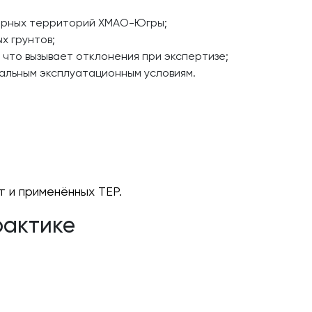
еверных территорий ХМАО-Югры;
х грунтов;
 что вызывает отклонения при экспертизе;
альным эксплуатационным условиям.
 и применённых ТЕР.
рактике